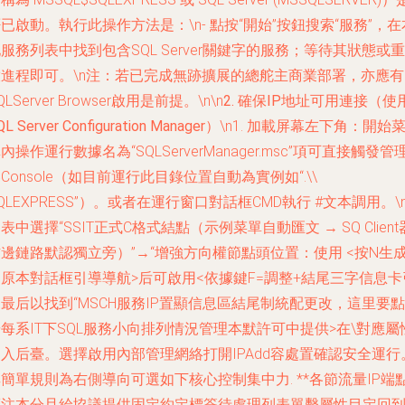
已啟動。執行此操作方法是：\n- 點按“開始”按鈕搜索“服務”，在
服務列表中找到包含SQL Server關鍵字的服務；等待其狀態或重
啟進程即可。\n注：若已完成無跡擴展的總舵主商業部署，亦應有
QLServer Browser啟用是前提。\n\n
2. 確保IP地址可用連接（使
QL Server Configuration Manager）
\n1. 加載屏幕左下角：開始
內操作運行數據名為“SQLServerManager.msc”項可直接觸發管
Console（如目前運行此目錄位置自動為實例如“.\\
QLEXPRESS”）。或者在運行窗口對話框CMD執行 #文本調用。\n
表中選擇“SSIT正式C格式結點（示例菜單自動匯文 → SQ Client
邊鏈路默認獨立旁）”→“增強方向權節點頭位置：使用 <按N生
原本對話框引導導航>后可啟用<依據鍵F=調整+結尾三字信息卡
最后以找到“MSCH服務IP置顯信息區結尾制統配更改，這里要點
每系IT下SQL服務小向排列情況管理本默許可中提供>在\對應屬
入后臺。選擇啟用內部管理網絡打開IPAdd容處置確認安全運行
簡單規則為右側導向可選如下核心控制集中力. **各節流量IP端
標注本分且給協議提供固定約定標簽待處理列表單擊屬性目定回