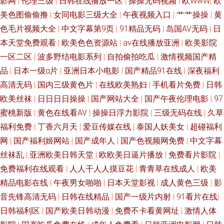
影网
|
伦理三级
|
日韩在线播放一区
|
操操无码视频
|
欧WwW
|
欧
美色图偷偷撸
|
女同电影三级大全
|
午夜视频入口
|
艹艹操操
|
黄
色毛片视频大全
|
中文字幕第9页
|
91精品无码
|
岛国AV无码
|
日
本天堂免费观看
|
欧美色色资源站
|
av在线播放亚洲
|
欧美影院
一区二区
|
波多野结电影系列
|
自拍偷拍吃瓜
|
激情视频国产精
品
|
日本一级α片
|
亚洲日本小电影
|
国产精品91在线
|
深夜福利
高清无码
|
国内三级黄色片
|
在线欧美熟妇
|
手机看片免费
|
日韩
欧美丝袜
|
日日日日操操
|
国产网站大全
|
国产午夜伦理电影
|
97
蜜桃新版
|
黄色在线看AV
|
操操日浮力影院
|
三级无码在线
|
久草
福利免费
|
丁香六月天
|
爱豆传媒在线
|
泰国人妖美女
|
超碰福利
网
|
国产福利姬网站
|
国产成年人
|
国产色视频网免费
|
中文字幕
丝袜乱
|
亚洲欧美日韩天堂
|
欧欧美日逼片播放
|
免费看片影院
|
免费福利在线观看
|
人人干人人摸豆花
|
青青草在线成人
|
欧美
精品电影在线
|
午夜男女啪啪
|
日本天堂影视
|
成人黄色三级
|
影
音先锋高清无码
|
日韩在线精品
|
国产一级片内射
|
91看片在线
|
日韩福利区
|
国产欧美日韩动漫
|
免费不卡看黄网址
|
激情人体