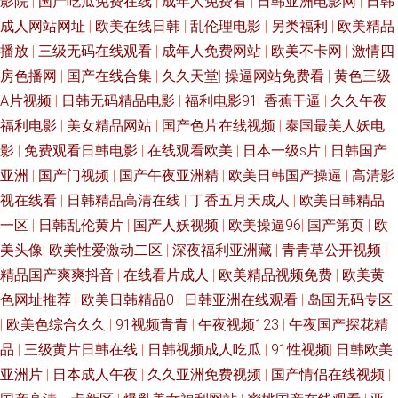
影院
|
国产吃瓜免费在线
|
成年人免费看
|
日韩亚洲电影网
|
日韩
成人网站网址
|
欧美在线日韩
|
乱伦理电影
|
另类福利
|
欧美精品
播放
|
三级无码在线观看
|
成年人免费网站
|
欧美不卡网
|
激情四
房色播网
|
国产在线合集
|
久久天堂
|
操逼网站免费看
|
黄色三级
A片视频
|
日韩无码精品电影
|
福利电影91
|
香蕉干逼
|
久久午夜
福利电影
|
美女精品网站
|
国产色片在线视频
|
泰国最美人妖电
影
|
免费观看日韩电影
|
在线观看欧美
|
日本一级s片
|
日韩国产
亚洲
|
国产门视频
|
国产午夜亚洲精
|
欧美日韩国产操逼
|
高清影
视在线看
|
日韩精品高清在线
|
丁香五月天成人
|
欧美日韩精品
一区
|
日韩乱伦黄片
|
国产人妖视频
|
欧美操逼96
|
国产第页
|
欧
美头像
|
欧美性爱激动二区
|
深夜福利亚洲藏
|
青青草公开视频
|
精品国产爽爽抖音
|
在线看片成人
|
欧美精品视频免费
|
欧美黄
色网址推荐
|
欧美日韩精品0
|
日韩亚洲在线观看
|
岛国无码专区
|
欧美色综合久久
|
91视频青青
|
午夜视频123
|
午夜国产探花精
品
|
三级黄片日韩在线
|
日韩视频成人吃瓜
|
91性视频
|
日韩欧美
亚洲片
|
日本成人午夜
|
久久亚洲免费视频
|
国产情侣在线视频
|