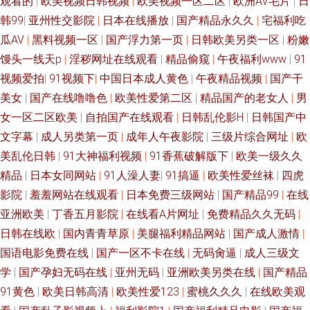
观看的
|
欧美视频日韩视频
|
欧美视频一区二区
|
欧洲AV毛片
|
日
女视频 影音先锋午夜伦理 99在线资源站 老司机福利社在线观看 91色网入口
韩99
|
亚州性交影院
|
日本在线播放
|
国产精品永久久
|
宅福利吃
瓜AV
|
黑料视频一区
|
国产浮力第一页
|
日韩欧美另类一区
|
粉嫩
在线看 韩国A片伦理在线观看 婷婷福利社 91网站免费视频网页版 内射极品
馒头一线天p
|
淫秽网址在线观看
|
精品偷窥
|
午夜福利www
|
91
视频爱拍
|
91视频下
|
中国日本成人黄色
|
午夜精品视频
|
国产干
91次元官网 日韩av123区 福利影院导航 五月天久久影院 91自产精品国 蜜桃
美女
|
国产在线噜噜色
|
欧美性爱第二区
|
精品国产的老女人
|
男
女一区二区欧美
|
自拍国产在线观看
|
日韩乱伦影H
|
日韩国产中
精品伊人 51视频在线网址 肏王丽的屄 少妇精品高潮 91色情软件 91传媒免
文字幕
|
成人另类第一页
|
成年人午夜影院
|
三级片综合网址
|
欧
费观看天堂 国产人妻网站 色人閣俺也去 91在线公开视频 久久素人网 在线午
美乱伦日韩
|
91大神福利视频
|
91香蕉破解版下
|
欧美一级久久
精品
|
日本女同网站
|
91人澡人妻
|
91搞逼
|
欧美性爱丝袜
|
四虎
夜浮力影院 AV片区 三级网站在线国产 91网页免费破解 久久黄网 先锋影音熟
影院
|
羞羞网站在线观看
|
日本免费三级网站
|
国产精品99
|
在线
亚洲欧美
|
丁香五月影院
|
在线看A片网址
|
免费精品久久无码
|
女AV资源 欧美伦理网站 91成品视频 久爱成人在线 91v美日韩 91视频欧美
日韩在线欧
|
国内青青草原
|
美腿福利精品网站
|
国产成人激情
|
国语电影免费在线
|
国产一区不卡在线
|
无码肏逼
|
成人三级文
国产婷婷视频一区二区 91视频国产网址 超碰在线99 日韩不卡中出 91大神麻
学
|
国产孕妇无码在线
|
亚州无码
|
亚洲欧美另类在线
|
国产精品
豆精品 一级a久久 av久热 91九色熟女旧板 免费观看日韩A片无码 91网址在
91黄色
|
欧美日韩高清
|
欧美性爱123
|
蜜桃久久久
|
在线欧美观