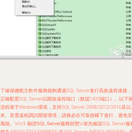
了確保總舵主軟件服務能夠通過SQL Server進行高效遠程連接，
正確配置SQL Server以開放遠程端口（默認1433端口）。以下
流程基于Windows環境，支持SQL Server 2008/2012/2016及
版本。若需遠程調試開發環境，請務必在可靠授權下進行，避免
風險。\n\n
1. 驗證SQL Server服務狀態
\n首先確認SQL Server服
稱為 MSSQL$SQLEXPRESS 或 SQL Server (MSSQLSERVER)）