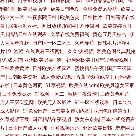
看
|
国产乱子影视频上
|
福利影院1
|
国产福利精品电影
|
国产福
线观看视频 男人天堂色99 日本生活片 91人妻少妇喷水在线 欧美日韩黄色网
利影院
|
欧美另类高清
|
欧美日韩色图
|
全球免费av导航
|
欧美日
韩中文一区
|
午夜影院日韩
|
欧美色交
|
日韩性片
|
日韩高清在线
址 91福利片 国产16页 日韩一级网址中文 91在线播放视频 免费日韩特黄
看
|
深夜福利www
|
向日葵视频官网
|
91传媒网
|
欧美婷婷五月
天
|
精品日韩在线观看
|
久草在线免费福利
|
黄色五月天棕合
|
伊
91UU视频 超踫人人色 日本女黄免费 97福利导航 欧美东方色图 91福利专区
人青青草在线
|
国产区一区二区三
|
久草导航
|
日韩毛片淫秽毛
片
|
91涩涩
|
在线观看三级网址
|
久久r热视频
|
欧美色图经典乱伦
国产精品96福利网 无码中文字幕乱 日本韩国欧美91 92AV网站 欧洲女同按
|
91成人短
|
亚洲欧美另类
|
第一福利网欧美
|
国产97免费视频
|
摩 91男和91女色情 久久国产精品福利色欲 91电影院女人的天堂 丰满少妇一
日韩欧美黄片
|
日韩欧美在线国产
|
蜜桃精品午夜
|
国产三级国
产
|
日韩欧美资源
|
成人免费a视频
|
香蕉视频在线草
|
主播福利
区二区 亚洲福利视频91 肏屄视频影院 日本三区色 91禽我视频免费在线观看
在线
|
日本黄色网页
|
91草视频
|
欧美在线com
|
欧美风流女管家
|
日本免费xxxx
|
91视频一区二
|
蜜桃午夜激情
|
三级黄色毛片
|
九一视频在线视频 中文字幕在线婷婷一区 九十一看片 91豆花熟女国产福利
男人三级天堂网
|
欧美无人区影片
|
91一区在线观看
|
日本久久
成人影视
|
91免费国产
|
日韩美女透明内衣
|
亚洲色图婷婷五月
|
女优在线 91鲁视频 久久露脸国产精品 福利导航青娱乐 91美女网站 人妻aU
久草视频下载
|
国产精品午夜视频
|
熟女东京热
|
日本在线免费看
片
|
日本国产成人亚洲
|
香蕉视频污污
|
亚洲欧美日韩
|
羞羞网页
在线 影音先锋av无码一区 导航99亚洲 91白丝秘 天堂人久久 男人天堂视频网