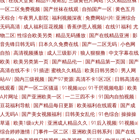
线
|
在线天堂黄
|
精品91海角乱
|
三级黄色片网站
|
久久精品丝袜
|
果果冻天美 影音先锋av资源导航 91影片 久久伊人国产黄色 先锋影音少女资
一区二区免费视频
|
国产丝袜在线观
|
自拍国产一区
|
黄色五月
天棕合
|
午夜男人影院
|
福利视频深夜
|
免费网站H片
|
亚洲综合
源 99福利在线 久久黄网 91探花福利视频 精品综合人妻在线 91日韩国产影
无码高清
|
成人福利豆花视频
|
香蕉伊思人视频
|
在线91福利
|
尤
物二区
|
性综合欧美另类
|
精品无码播放
|
国产在线精品亚洲
|
影
院 91网站成人免费看 欧美黄色一级纯黄网络 亚洲色是第一页 黄色仓库免费
音先锋日韩无码
|
日本久久免费在线
|
国产一二区无码
|
小色网
播放影片 色五月婷婷免费福利 东方av免费观看看 91超碰久草 超碰蜜臀91上
自拍
|
高清视频播放
|
成人三级影片
|
狼人狠狠撸
|
中文字幕在线
欧美
|
欧美另类第一页
|
国产精品伦一
|
国产精品第一页国
|
国产
传 成人午夜剧场A片 91超碰青青草在线 免费成人三级网站 婷婷国产福利 欧
高清在线不卡
|
91插进
|
蜜桃久久精品
|
欧美日韩另类0
|
男人网
站AV
|
国内三级视频
|
国产97资源
|
高清不卡1区2区
|
日韩高清在
美性爱网www 欧美日韩成人黄色网址 夜夜欢日日干 国产欧美日韩h 欧美国
线观看
|
国产一区二区骚逼
|
91视频app
|
91干屄视频电影
|
欧美
A片网址
|
国产亚洲欧美一区
|
一二三四不卡
|
91国内自拍视频
|
产亚洲成人 人人肏人人射 夜夜精精 影音先锋av中文字幕 91麻豆精品传媒国
豆花福利导航
|
国产精品每日更新
|
欧美福利在线观看
|
国产成
人无码A
|
国产美女视频福利
|
日韩美女乱伦
|
91色综合
|
操操操
香蕉视频18在线 91N永久看片 91福利主播视频 91黑丝后入 91官方传媒免费
草逼
|
欧美1级a大片
|
亚洲成人精品久久
|
91后入视频
|
91视频a
|
线观看 91在线官网 福利国产熟女 国产欧美亚洲精品 91尤物视频网址在线 美
综合婷婷激情
|
门事件一区二区
|
亚洲欧美日韩系列
|
国产在线