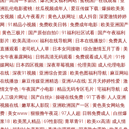
国产高清一卡新区
|
爆乳美女福利网站
|
蜜桃国产在线观看
|
亚
洲乱伦电影蜜桃
|
丝瓜视频成年人
|
爱豆传媒下载
|
爆操欧美美
女视频
|
成人午夜看片
|
黄色人妖网址
|
成人抖音
|
深爱激情婷婷
网
|
91精品小视频
|
免费欧美日韩
|
免费成年电影
|
欧美亚洲国产
|
黄色三极片
|
国产原创自拍0
|
91福利社区试看
|
国产午夜福利
影片
|
欧美高清xxx
|
福利在线导航网
|
日本在线播放0
|
免费真人
直播观看
|
老司机人人草
|
日本女同接吻
|
综合激情五月丁香
|
美
女午夜暴露网站
|
日韩高清无码观看
|
免费观看成人毛片
|
91传
媒网站
|
日本四区视频
|
深夜草莓视频
|
伦理美国
|
成人伦理电影
在线
|
深夜91视频
|
亚洲综合资源
|
欧美色图福利导航
|
麻豆网站
在线播放
|
麻豆传媒亚洲精选
|
亚洲AA在线
|
五月天婷婷性爱
|
激
情文学色
|
午夜国产小电影
|
精品无码专区毛片
|
宅福利导航
|
成
人三级片网址
|
国产白丝jk
|
操碰在线免费
|
91丁香香
|
人人亚洲
视频在线
|
嫩草私人影院
|
亚洲欧洲国产一区
|
黄色美女网站免
费
|
美女www
|
狠狠撸午夜花
|
97人人超
|
日韩免费成人
|
白丝爆
浆18
|
欧美黑人精品
|
69性影院
|
青草青91
|
欧美xx高清
|
成人情