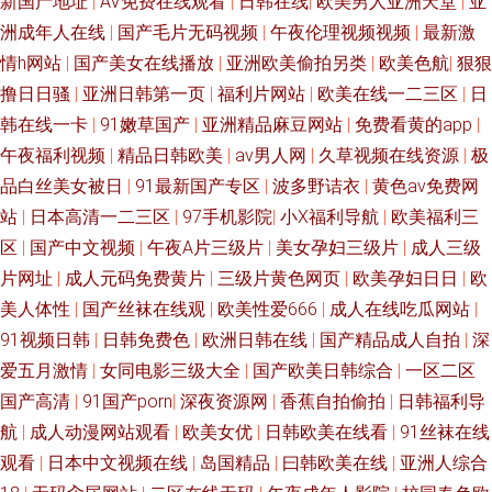
新国产地址
|
AV免费在线观看
|
日韩在线
|
欧美男人亚洲天堂
|
亚
洲成年人在线
|
国产毛片无码视频
|
午夜伦理视频视频
|
最新激
91成人一级片 另类转区 91色色18禁网站 人妻在线官网 91在线观看视频网
情h网站
|
国产美女在线播放
|
亚洲欧美偷拍另类
|
欧美色航
|
狠狠
址 偷拍九九热 福利99av国自拍 在线观看污网站 国产超碰九色福利在线
撸日日骚
|
亚洲日韩第一页
|
福利片网站
|
欧美在线一二三区
|
日
韩在线一卡
|
91嫩草国产
|
亚洲精品麻豆网站
|
免费看黄的app
|
午夜福利视频
|
精品日韩欧美
|
av男人网
|
久草视频在线资源
|
极
品白丝美女被日
|
91最新国产专区
|
波多野诘衣
|
黄色av免费网
站
|
日本高清一二三区
|
97手机影院
|
小X福利导航
|
欧美福利三
区
|
国产中文视频
|
午夜A片三级片
|
美女孕妇三级片
|
成人三级
片网址
|
成人元码免费黄片
|
三级片黄色网页
|
欧美孕妇日日
|
欧
美人体性
|
国产丝袜在线观
|
欧美性爱666
|
成人在线吃瓜网站
|
91视频日韩
|
日韩免费色
|
欧洲日韩在线
|
国产精品成人自拍
|
深
爱五月激情
|
女同电影三级大全
|
国产欧美日韩综合
|
一区二区
国产高清
|
91国产porn
|
深夜资源网
|
香蕉自拍偷拍
|
日韩福利导
航
|
成人动漫网站观看
|
欧美女优
|
日韩欧美在线看
|
91丝袜在线
观看
|
日本中文视频在线
|
岛国精品
|
曰韩欧美在线
|
亚洲人综合