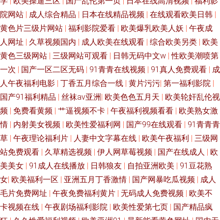
学
|
欧美操逼三区
|
国产乱伦第一页
|
日本在线高清视频
|
福利影
院网站
|
成人综合精品
|
日本在线精品视频
|
在线观看欧美日韩
|
黄色片三级片网站
|
福利影院爱看
|
欧美爆乳欧美人妖
|
午夜成
人网址
|
久草视频国内
|
成人欧美在线观看
|
综合欧美另类
|
欧美
黄色三级网站
|
三级网站可观看
|
日韩无码中文w
|
性欧美潮喷第
一次
|
国产一区二区无码
|
91青青在线视频
|
91真人免费观看
|
成
人午夜福利电影
|
丁香五月综合一线
|
黄片污污
|
第一福利影院
|
国产91福利精品
|
丝袜av亚洲
|
欧美色色五月天
|
欧美轮奸乱伦视
频
|
免费看黄频
|
艹逼视频不卡
|
午夜福利视频看看
|
欧美熟女激
情
|
内射美女视频
|
欧美性爱福利网
|
国产99在线观看
|
91青青青
草
|
午夜理论福利片
|
人妻中文字幕在线
|
欧美午夜福利
|
三级网
站免费观看
|
久草精选视频
|
伊人网草莓视频
|
国产在线成人
|
欧
美美女
|
91成人在线播放
|
日韩狼友
|
自拍亚洲欧美
|
91豆花熟
女
|
欧美福利一区
|
亚洲五月丁香激情
|
国产网暴吃瓜视频
|
成人
毛片免费网址
|
午夜免费福利黄片
|
无码成人免费视频
|
欧美不
卡视频在线
|
午夜剧场福利影院
|
欧美性爱第七页
|
国产精品疯