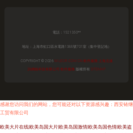
電話：1521350**
地址：上海市虹口區水電路1388號701室（集中登記地）
COPYRIGHT © 2026
M.LEOR.COM.CN
軟件服務
上海北速
詩網絡科技有限公司
軟件服務
版權所有
SITEMAP
感谢您访问我们的网站，您可能还对以下资源感兴趣：西安铱继
工贸有限公司
欧美大片在线|欧美岛国大片|欧美岛国激情|欧美岛国色情|欧美盗