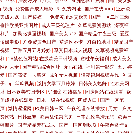
91丝袜
|
深爱婷婷五月天
|
黑丝91
|
亚洲色国产观看
|
国产美女多
p视频
|
免费国产成人电影
|
91免费网址
|
国产在线porn
|
亚洲欧
美成人20
|
国产传媒一
|
免费黄址足交欧美
|
国产一区二区三级
|
偷怕欧美亚州图片
|
成人三级伦理片
|
久草兔费资源站
|
深夜福
利片
|
加勒比操逼视频
|
国产美女542
|
国产精品午夜三级
|
爱豆
传媒电影
|
91免费黄色国产
|
草逼网不卡
|
91自拍地址
|
精品国产
视频
|
丁香五月五月婷婷
|
享受日本成人视频
|
久草视频免费福
利
|
18禁色色网站
|
在线欧美日韩视频
|
蜜桃午夜福利
|
成人美女
网站大全
|
国产精品综合网址
|
无码在线
|
福利第一影院
|
五月婷
爱
|
国产高清一卡新区
|
成年女人视频
|
深夜福利视频在线
|
91茄
子app
|
丝瓜视频
|
激情文学五月婷婷
|
日韩美女热舞
|
性欧美网
址
|
日本欧美韩国专区
|
91最新在线播放
|
同房网站在线观看
|
欧
美成版在线观看
|
日本一级在线视频
|
四虎入口
|
国产一区第二
页
|
激情涩涩网
|
欧美日韩三区
|
午夜伦理在线播放
|
男女上床免
费网站
|
日韩丝袜
|
欧美乱伦第六页
|
日本乱伦高清无码
|
欧美日
韩新片
|
国产精品无码成人
|
国产一区网曝吃瓜
|
午夜色激情文