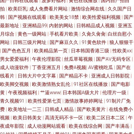
国产日韩在线观看
|
波多野福利
|
黄色在线播放
|
国内自产拍自
拍
|
欧美巨乳
|
成人免费看片网站
|
激情综合网在线
|
久久国产日
韩
|
国产视频在线观看
|
欧美美女18禁
|
欧美性爱福利视频
|
国产
最新地址
|
亚洲精品99
|
内射的网站
|
日韩精品成人视频
|
亚洲五
月综合
|
黄色一级网站
|
手机看片欧美
|
久肏久肏肏
|
白丝自慰小
网站
|
日韩三级片网址
|
国产麻豆久久
|
91黄色软件
|
狼人狠狠干
|
国产色色五月
|
欧美精品第一页
|
日本韩国香港三级
|
性欧美xx
|
男女爱爱福利
|
午夜伦理影院
|
丝瓜草莓视频
|
国产AⅤ无码专区
|
成人动漫软件
|
丁香亚洲五月
|
免费A视频
|
AV蜜桃吃瓜
|
国产在
线看片
|
日韩大片中文字幕
|
国产精品不卡
|
亚洲成人日韩影院
|
欧美脚交视频
|
欧美激情熟女乱伦
|
91社区在线播放
|
国产电影
黄
|
午夜视频福利
|
艹逼www
|
日本韩国A级大片
|
伦理片一级
|
青久视频91
|
欧美性爱第七页
|
激情故事婷婷网址
|
91制片厂免
费
|
欧美地址一二三
|
日韩成人精品
|
国产欧美黄片
|
在线免费小
视频
|
欧美日韩美女
|
高清无码不卡一区
|
欧美二区日本二区
|
午
夜成年影院
|
成人动漫网站观看
|
欧美在线综合网
|
国产丰满岳
|