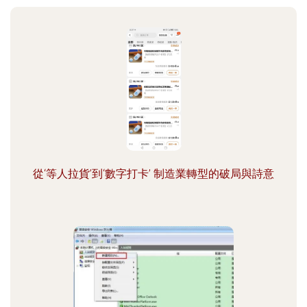
從‘等人拉貨’到‘數字打卡’ 制造業轉型的破局與詩意