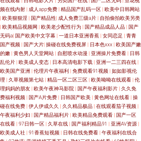
在线观看
|
日韩电影大片
|
另类国产在线
|
国产二区无码
|
豆花视
福利网av 色蜜桃臀部 丁香人妻五月 日韩在线超碰 亚洲日韩综合另类 大香蕉
频在线内射
|
成人app免费
|
精品国产乱码一区
|
欧美中日韩网站
|
欧美狠狠淫
|
国产精品性
|
成人免费三级a片
|
自拍偷拍欧美另类
老司机福利 91超碰资源 岛国无码网址一区二区 美女福利一区 人妻系列专区
|
欧美精品视频网
|
欧美老少配性行为
|
国产精品成品人品
|
国产
无码a
|
国产欧美中文字幕
|
一道日本亚洲香蕉
|
女同恋足
|
青青
无码免费 91Av网址国产 91影音绯色 激情婷婷色园 熟女探花在线 影音先锋
国产视频
|
国产大片
|
操碰在线免费视屏
|
日本色xxx
|
欧美国产嫩
的嫩
|
黄色男人天堂网站
|
自慰喷水动漫
|
亚洲操片免费看
|
日韩
AV国产 91在线综合视频 久久国产丝袜一区 日韩精品区一 91抖淫 高清久久
乱伦片
|
欧美成人变态
|
日本高清电影下载
|
亚洲一二三四在线
|
国产 免费看91网站 福利av电影网 色国产欧美日韩 国产这里只有久久 91熟女
欧美国产亚洲
|
伦理片午夜福利
|
免费观看91视频
|
如如影视伦
理
|
久草视频第七站
|
精品一区二区三区
|
欧美呦呦在线观看
|
伦
露脸 日日干夜夜撸 俺去也影院 先锋影音女同蕾絲 国产99在线精品 91黄瓜视
理妈妈的朋友
|
欧美午夜神马影院
|
国产午夜福利影片
|
久久免
费福利视频
|
国产A片免费
|
日韩国产欧美
|
黄色网址在线看
|
操
频在线观看 91深候 深爱激情网校园春色 丁香色图五月 91操吧 精品欧美成人
碰在线免费
|
伊人伊成久久
|
久久精品极品
|
在线观看茄子视频
|
午夜福利少妇
|
国产精品福利片
|
欧美精品免费观看
|
国产一区
专区 91福利夜夜 黄色小视频一二区 91精品视频入口 久草久草热资源 91n视
在线看
|
97日韩一区
|
久草在线
|
国产福利精品91
|
亚洲AV资源
|
欧美成人社
|
91香蕉短视频
|
日韩在线免费看
|
午夜福利在线合
频网站在线看 韩国高清有码 91看片免费看 日韩无码免费福利 91九色 欧美日