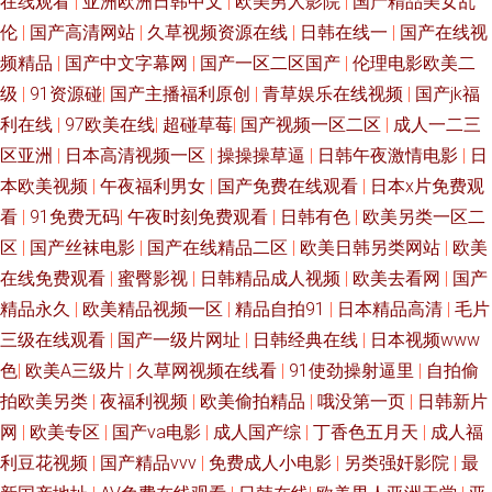
在线观看
|
亚洲欧洲日韩中文
|
欧美男人影院
|
国产精品美女乱
豆花av的网址 51超碰网 欧美淫啪啪重囗味合集 国产14页 亚洲线路一二三 久
伦
|
国产高清网站
|
久草视频资源在线
|
日韩在线一
|
国产在线视
频精品
|
国产中文字幕网
|
国产一区二区国产
|
伦理电影欧美二
久国产精品人妻 91学生秘黄在线观看 先锋影音女同蕾絲 国产第91页51 91
级
|
91资源碰
|
国产主播福利原创
|
青草娱乐在线视频
|
国产jk福
利在线
|
97欧美在线
|
超碰草莓
|
国产视频一区二区
|
成人一二三
网站免费观看入口 一本道成人AV 后入丰满少妇 91原创视频在线 婷婷五月福
区亚洲
|
日本高清视频一区
|
操操操草逼
|
日韩午夜激情电影
|
日
本欧美视频
|
午夜福利男女
|
国产免费在线观看
|
日本x片免费观
利 国产香蕉av 综合图区激情文学 久久嫩草 91海角原创 户外日韩久 日韩精
看
|
91免费无码
|
午夜时刻免费观看
|
日韩有色
|
欧美另类一区二
区
|
国产丝袜电影
|
国产在线精品二区
|
欧美日韩另类网站
|
欧美
品在线导航 成人尤物在线 先锋激情资原 九九精品成人 91人妻人妻 91在线大
在线免费观看
|
蜜臀影视
|
日韩精品成人视频
|
欧美去看网
|
国产
91网站一起操 人人乐人人妻 国产视频二区 岛国精品在线播放 亚洲中文字幕
精品永久
|
欧美精品视频一区
|
精品自拍91
|
日本精品高清
|
毛片
三级在线观看
|
国产一级片网址
|
日韩经典在线
|
日本视频www
十五区 黄色仓库免费播放影片 狠狠肏艹 黄色91网址 AV天堂五月天你懂的 香
色
|
欧美A三级片
|
久草网视频在线看
|
91使劲操射逼里
|
自拍偷
拍欧美另类
|
夜福利视频
|
欧美偷拍精品
|
哦没第一页
|
日韩新片
蕉91在线视频 欧美性爱一二区 四虎东方av 丰满熟妇乱子另类 亚洲无码另类
网
|
欧美专区
|
国产va电影
|
成人国产综
|
丁香色五月天
|
成人福
利豆花视频
|
国产精品vvv
|
免费成人小电影
|
另类强奸影院
|
最
专区 人妖在线ts国产米兰 色女人久草精品视频 人妻va251 超碰人人妻人人爱