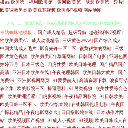
摄aa|欧美第一福利|欧美第一黄网|欧美第一瑟瑟|欧美第一淫片|
欧美调教另类|欧美豆花视频|欧美多P视频
网站地图
主站蜘蛛池模板：
国产成人精品
|
超级导航
|
超碰福利97视屏
|
国产婷婷视频一区二区 91视频观看吴梦梦 中日韩无码不卡 www91福利视频
性欧美另类AD
|
成人动漫精品
|
三级黄色www
|
国产综合成人
|
久久一三一 性国产精品 91探花在线观看视频 久久精品中文日韩 性生午夜av
中国大陆成人毛片
|
影音先锋一区二区
|
很黄很黄的网站
|
三级
图片黄色视频
|
欧美另类82
|
草逼网站
|
日韩国产电影
|
亚洲色图
AV大香蕉 麻豆久久精品 淫语对白刺激对HD 成人影音先锋免费视频 涩99热
婷婷五月
|
日本三级色
|
四虎性爱
|
欧美日韩伦理
|
国产精品国产
高清
|
亚洲日本欧美在线
|
午夜伦理韩国
|
欧美日韩大黄片
|
国产
热99 国产人妖一区二区视频 亚洲成人无码懂色 95青娱国内视频 久久嫩草精
免费99
|
亚洲影视网网页
|
91爱爱前入
|
高清资源下载
|
波多野洁
衣全集
|
欧美影院三区
|
操逼黑料
|
91另类视频
|
欧美性爱综合色
品视频 亚洲私人网熟女91 AV福利在线导航 美女被草 亚洲狼友 91社区免费
图
|
欧美亚洲涩涩
|
四虎影视城
|
午夜精品网影院
|
91日韩欧美
|
欧美日韩一区不卡
|
欧类AV怡春院
|
在线韩国伦理电影
|
午夜国
视频 黑料视频 深爱91cn 91啦露脸熟女 东方aV一男一女 三级自拍日韩 91农
产探花精品
|
午夜电影网久久
|
日日撸影院在线
|
日本动作片网
村站街熟女露脸 久久成人资源网 亚洲中文别类日韩 avvt亚洲一区 麻豆91红
站
|
欧美视频国产视频
|
91成人小视频
|
91视频
|
欧美日韩成人在