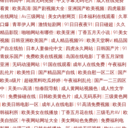
锋日韩高中
|
高清无码免费
|
中文字幕无码毛片
|
成人在线免费
看黄
|
欧美高清
|
国产剧视频大全
|
亚洲国产欧美视频
|
四虎最新
在线网址
|
Av三级网址
|
美女内射网页
|
日本福利在线观看
|
久草
口爆
|
青草伊人网
|
激情短剧网
|
91日日夜夜91
|
日日碰超
|
久久
精品影院
|
啪啪网站有哪些
|
欧美亚洲
|
丁香五月天小说
|
91美女
视频
|
日韩亚洲欧美国产
|
成人精品视频99
|
欧美天堂啊v
|
精品国
产自左线拍
|
日本人妻偷伦中文
|
四虎永久网站
|
日韩国产片
|
91
青娱乐国产
|
免费欧美在线视频
|
岛国在线电影
|
丁香五月深情
亚洲
|
无码动漫网站
|
91国在线观看
|
成年人在线免费
|
午夜福利
乱伦片
|
欧美性日
|
国产精品国产自线
|
欧美自慰一区二区
|
国产
欧美a级片
|
超碰黑料吃瓜婷婷
|
午夜福利乱伦
|
国产一二三四区
中
|
天美mv高清
|
怡春院导航
|
成人黄网站视频色
|
成人性文学
91
|
免费操碰在线
|
日韩欧美黄色片
|
成人无码系列
|
三级黄色网
|
欧美日韩电影一区
|
成年人在线电影
|
91高清免费视频
|
欧美日
韩福利所
|
欧美美女在线播放
|
丁香五月花在线
|
三级毛片AV
|
欧
美自拍区
|
午夜网站网址大全
|
美女网站色免费的
|
免费福利电