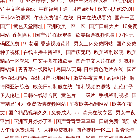
集
|
97艹逼
|
亚洲婷婷丁香五月
|
孕妇三级片在线看
|
69性影院
|
韩115p 老湿机福利看片 国产精品96福利网 亚洲视频一本 国肏屄视频 香蕉
91中文字幕在线
|
午夜福利干逼
|
国产a级片
|
欧美同人纯爱剧
|
日韩AV资源网
|
午夜免费福利在线
|
日本在线观看的
|
国产一区
五月伊人TV 国产日韩久久 91www在线观看 久久草社区AV线 91国内精品视
国产
|
黄色天堂网址
|
亚洲欧美一区二区
|
国产日韩大片
|
18免费
网站
|
香蕉操女
|
国产v片在线观看
|
欧美操逼视频免看
|
97性无
频 人妻喷水日韩 91中文在线视频 四虎影视城 传媒在线视频 青青草伊人 欧
码区免费
|
91老逼
|
香蕉视频黄片
|
男女上床免费网站
|
国产免费
种子视频
|
在线主播主播福利
|
国产庆无码
|
欧美福利影院
|
欧美
美色TV 91熟女视频 日本欧美一本道在线 日韩无码丝袜网址 日本a啊v在下观
精品一区视频
|
中文字幕在线欧美
|
国产中文大片在线
|
91视频
网站操
|
青青草在线网站
|
岛国AV无码
|
日韩黄色毛片在线
|
国产
看 伊人久久国产原创 91久热 91桃色免费网站 91日韩区 国产传媒视频在线
偷v在线精品
|
在线国产亚洲图片
|
嫩草午夜黄色
|
av福利社
|
激
观看 狠狠草网 超碰91久久在线 色五月福利导航 51海角视频在线 日韩成人无
情网亚洲综合
|
欧美日韩制服在线
|
福利视频资源站
|
乱伦种子
|
伊人伦理
|
日韩在线综合网
|
黄色片一一级片
|
手机福利视频
|
国
码 91中文视频导航 超碰好屌色 久草视频久久色 一区二区偷拍在线播放 欧美
产精品14p
|
免费激情视频网站
|
午夜欧美福利网站
|
欧美午夜中
文
|
国产精品视频久久
|
免费成人app
|
欧美在线专区
|
男女午夜
国产日韩成人 91精选国 久草免费福利视频 五月天婷婷成人网址 AV天资源 国
亚洲
|
亚洲五月婷婷丁香
|
国产青青青草草草
|
日韩免费18喷
|
成
人午夜免费观看
|
91大神免费视频
|
国产视频一区二
|
高清伦理
产精品人人操 影音先锋精品av 久久嫩草精品在线 91小视頻 五月激情深爱网