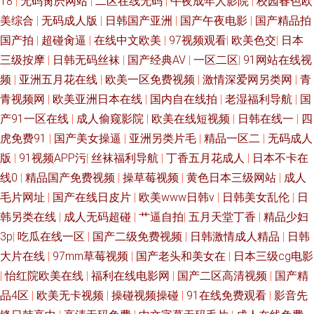
18
|
无码肏屄网站
|
二区在线无码
|
午夜成年人影院
|
校园春色欧
美综合
|
无码成人版
|
日韩国产亚洲
|
国产午夜电影
|
国产精品拍
国产拍
|
超碰肏逼
|
在线中文欧美
|
97视频观看
|
欧美色交
|
日本
三级按摩
|
日韩无码丝袜
|
国产经典AV
|
一区二区
|
91网站在线视
频
|
亚洲五月花在线
|
欧美一区免费视频
|
激情深爱网另类网
|
青
青视频网
|
欧美亚洲日本在线
|
国内自在线拍
|
老湿福利导航
|
国
产91一区在线
|
成人偷窥影院
|
欧美在线短视频
|
日韩在线一
|
四
虎免费91
|
国产美女操逼
|
亚洲另类片毛
|
精品一区二
|
无码成人
版
|
91视频APP污
|
丝袜福利导航
|
丁香五月花成人
|
日本不卡在
线0
|
精品国产免费视频
|
操草莓视频
|
黄色日本三级网站
|
成人
毛片网址
|
国产在线日皮片
|
欧美www日韩v
|
日韩美女乱伦
|
日
韩另类在线
|
成人无码超碰
|
艹逼自拍
|
五月天堂丁香
|
精品少妇
3p
|
吃瓜在线一区
|
国产二级免费视频
|
日韩激情成人精品
|
日韩
大片在线
|
97mm草莓视频
|
国产老头和美女在
|
日本三级cg电影
|
怡红院欧美在线
|
福利在线电影网
|
国产二区高清视频
|
国产精
品4区
|
欧美无卡视频
|
操碰视频操碰
|
91在线免费观看
|
影音先